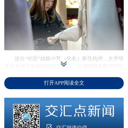
这位“95后”姑娘小芳（化名）家住杭州，大学毕
业后选择了寿衣模特这个职业。当周围朋友因忌讳纷
纷离她而去，父母亲戚也劝她辞职时，她并没有放弃
这份貌似不太吉利的工作，一做就是三年之久。从刚
打开APP阅读全文
开始的误打误撞甚至不敢直视寿衣，到现在真诚地穿
上寿衣在直播间向观众展示，为客户带去最真实的效
果，小芳觉得这份工作并不那么可怕，让更多人能够
体面地与世界告别，她认为很有意义。
一天，小芳接到同城一个女孩的咨询，母亲病