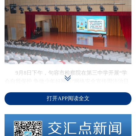
9月8日下午，句容市检察院在第三中学开展“学
会自我保护 争做少年好网民”网络安全宣传周法治日
活动。句容市检察院党组成员、检委会专职委员朱凌
打开APP阅读全文
雁以第三中学法治副校长的身份围绕“提高安全意
识，练好网络防身术；守法牢记心头，不做网络加害
者；远离不良信息，文明用网我先行”三个主题为学
生们讲授法治课，选取典型案例警惕学生远离网络犯
罪，并赠送学生代表《以案释法-未成年人保护